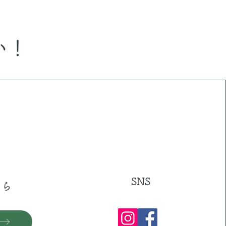
い！
り
SNS
ちら